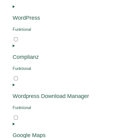
WordPress
Funktional
Consent
to
service
Complianz
wordpress
Funktional
Consent
to
service
Wordpress Download Manager
complianz
Funktional
Consent
to
service
Google Maps
wordpress-