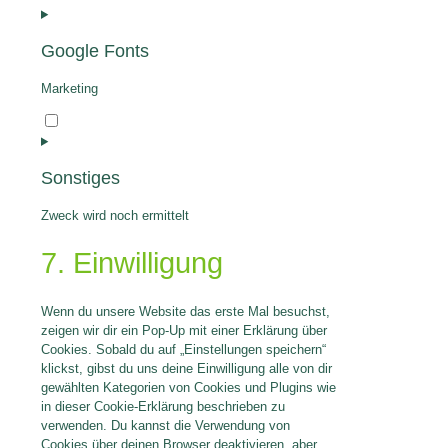
to
service
Google Fonts
whatsapp
Marketing
Consent
to
service
Sonstiges
google-
fonts
Zweck wird noch ermittelt
Consent
7. Einwilligung
to
service
sonstiges
Wenn du unsere Website das erste Mal besuchst,
zeigen wir dir ein Pop-Up mit einer Erklärung über
Cookies. Sobald du auf „Einstellungen speichern“
klickst, gibst du uns deine Einwilligung alle von dir
gewählten Kategorien von Cookies und Plugins wie
in dieser Cookie-Erklärung beschrieben zu
verwenden. Du kannst die Verwendung von
Cookies über deinen Browser deaktivieren, aber