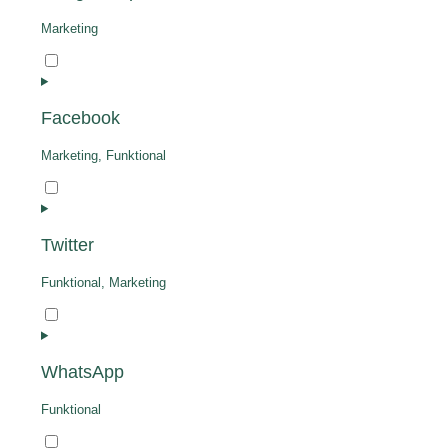
download-
manager
Marketing
Consent
to
service
Facebook
google-
maps
Marketing, Funktional
Consent
to
service
Twitter
facebook
Funktional, Marketing
Consent
to
service
WhatsApp
twitter
Funktional
Consent