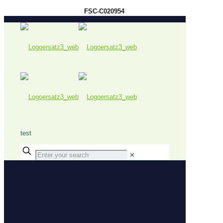
FSC-C020954
test
✕