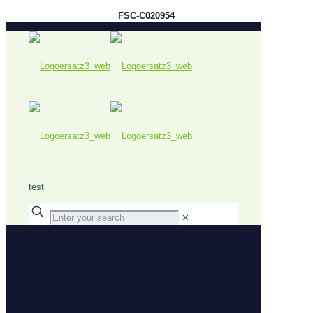
FSC-C020954
test
✕