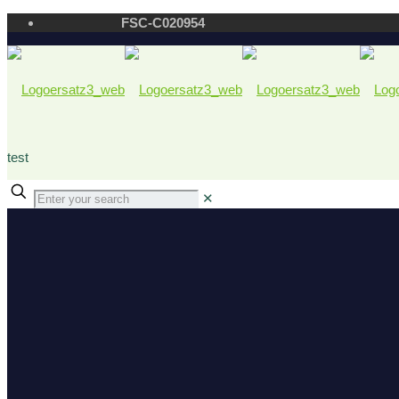
FSC-C020954
test
✕