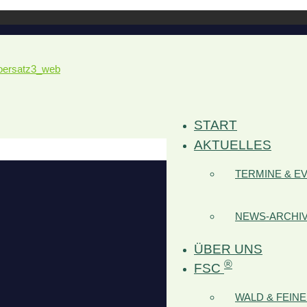
START
AKTUELLES
TERMINE & E
NEWS-ARCHI
ÜBER UNS
®
FSC
WALD & FEIN